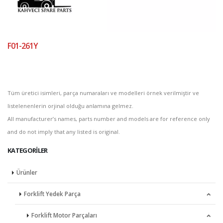
F01-261Y
Tüm üretici isimleri, parça numaraları ve modelleri örnek verilmiştir ve
listelenenlerin orjinal olduğu anlamına gelmez.
All manufacturer’s names, parts number and models are for reference only
and do not imply that any listed is original.
KATEGORILER
Ürünler
Forklift Yedek Parça
Forklift Motor Parçaları