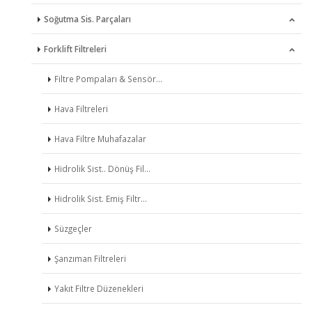
Soğutma Sis. Parçaları
Dişliler
Forklift Filtreleri
Eksantrik Miller
Devirdaimler
Eksantrik Mil Yatakları
Pervaneler
Filtre Pompaları & Sensör…
Enjeksiyon Pompaları
Radyatörler
Hava Filtreleri
Enjektörler
Termostatlar
Hava Filtre Muhafazalar
Enjektör Memeleri
Hidrolik Sist.. Dönüş Fil…
Gezi Ay Pulları
Hidrolik Sist. Emiş Filtr…
Hararet Bujileri
Süzgeçler
Kızdırma Bujileri
Şanzıman Filtreleri
Krank Milleri
Yakıt Filtre Düzenekleri