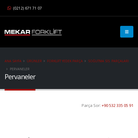
(0212) 671 71 07
ANA SAYFA
ÜRÜNLER
FORKLIFT YEDEK PARÇA
SOĞUTMA SIS. PARÇALARI
PERVANELER
Pervaneler
Parça Sor:
+90 532 335 05 91