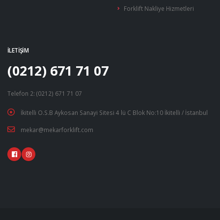
Yakıt Besleme Pompaları
Forklift Nakliye Hizmetleri
Yakıt Pompaları
İLETIŞIM
(0212) 671 71 07
Telefon 2: (0212) 671 71 07
İkitelli O.S.B Aykosan Sanayi Sitesi 4 lü C Blok No:10 İkitelli / İstanbul
mekar@mekarforklift.com