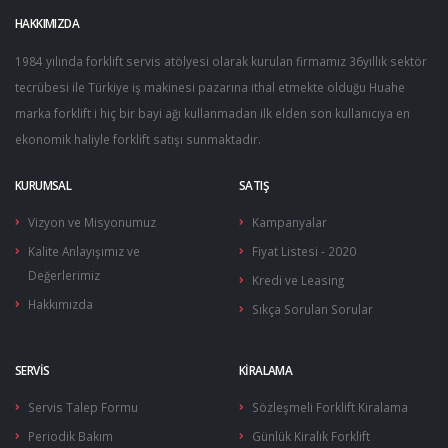
HAKKIMIZDA
Silindirik Kapak Contalar…
Roleler
Kontaktörler
1984 yılında forklift servis atölyesi olarak kurulan firmamız 36yıllık sektör
Silindir Kapakları
Sigorta Kutuları
Sensör Sistemleri & Joyst…
tecrübesi ile Türkiye iş makinesi pazarına ithal etmekte olduğu Huahe
marka forklift i hiç bir bayi ağı kullanmadan ilk elden son kullanıcıya en
Supap Gaytları
Siviçler
Yürüyüş Kontrol Üniteleri…
ekonomik haliyle forklift satışı sunmaktadır.
Supaplar
Tepe Lambaları
KURUMSAL
SATIŞ
Supap Yuvaları
Yakıt Şamandıraları
Vizyon ve Misyonumuz
Kampanyalar
Şarj Dinamosu
Kalite Anlayışımız ve
Fiyat Listesi - 2020
Değerlerimiz
Kredi ve Leasing
Stop Mekanizması
Hakkımızda
Sıkça Sorulan Sorular
Volan Dişlileri
SERVIS
KIRALAMA
Yağ Basınç Mişürleri
Servis Talep Formu
Sözleşmeli Forklift Kiralama
Yağ Pompaları
Periodik Bakım
Günlük Kiralık Forklift