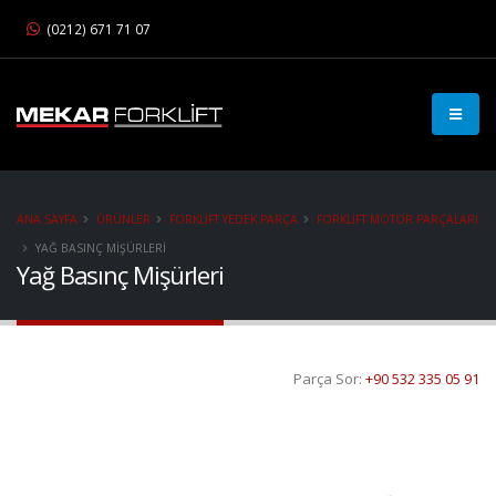
(0212) 671 71 07
ANA SAYFA
ÜRÜNLER
FORKLIFT YEDEK PARÇA
FORKLIFT MOTOR PARÇALARI
YAĞ BASINÇ MIŞÜRLERI
Yağ Basınç Mişürleri
Parça Sor:
+90 532 335 05 91