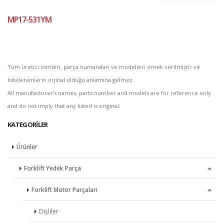
MP17-531YM
Tüm üretici isimleri, parça numaraları ve modelleri örnek verilmiştir ve
listelenenlerin orjinal olduğu anlamına gelmez.
All manufacturer’s names, parts number and models are for reference only
and do not imply that any listed is original.
KATEGORILER
Ürünler
Forklift Yedek Parça
Forklift Motor Parçaları
Dişliler