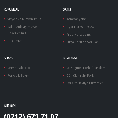
Tepe Lambaları
KURUMSAL
SATIŞ
Yakıt Şamandıraları
Vizyon ve Misyonumuz
Kampanyalar
Kalite Anlayışımız ve
Fiyat Listesi - 2020
Değerlerimiz
Kredi ve Leasing
Hakkımızda
Sıkça Sorulan Sorular
SERVIS
KIRALAMA
Servis Talep Formu
Sözleşmeli Forklift Kiralama
Periodik Bakım
Günlük Kiralık Forklift
Forklift Nakliye Hizmetleri
İLETIŞIM
(0212) 671 71 07