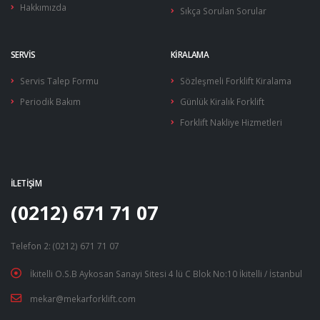
Hakkımızda
Sıkça Sorulan Sorular
SERVIS
KIRALAMA
Servis Talep Formu
Sözleşmeli Forklift Kiralama
Periodik Bakım
Günlük Kiralık Forklift
Forklift Nakliye Hizmetleri
İLETIŞIM
(0212) 671 71 07
Telefon 2: (0212) 671 71 07
İkitelli O.S.B Aykosan Sanayi Sitesi 4 lü C Blok No:10 İkitelli / İstanbul
mekar@mekarforklift.com