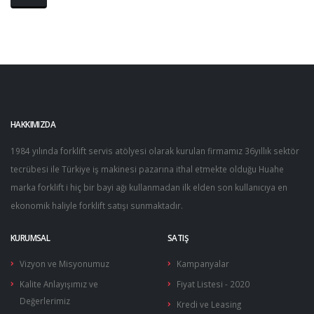
Supap Gaytları
Supaplar
Supap Yuvaları
Şarj Dinamosu
HAKKIMIZDA
Stop Mekanizması
1984 yılında forklift servis atölyesi olarak kurulan firmamız 36yıllık sektör
Volan Dişlileri
tecrübesi ile Türkiye iş makinesi pazarına ithal etmekte olduğu Huahe
marka forklift i hiç bir bayi ağı kullanmadan ilk elden son kullanıcıya en
Yağ Basınç Mişürleri
ekonomik haliyle forklift satışı sunmaktadır.
Yağ Pompaları
KURUMSAL
SATIŞ
Yakıt Besleme Pompaları
Vizyon ve Misyonumuz
Kampanyalar
Yakıt Pompaları
Kalite Anlayışımız ve
Fiyat Listesi - 2020
Değerlerimiz
Kredi ve Leasing