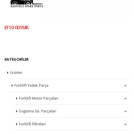
EF10-001MK
KATEGORILER
Ürünler
Forklift Yedek Parça
Forklift Motor Parçaları
Soğutma Sis. Parçaları
Dişliler
Forklift Filtreleri
Eksantrik Miller
Devirdaimler