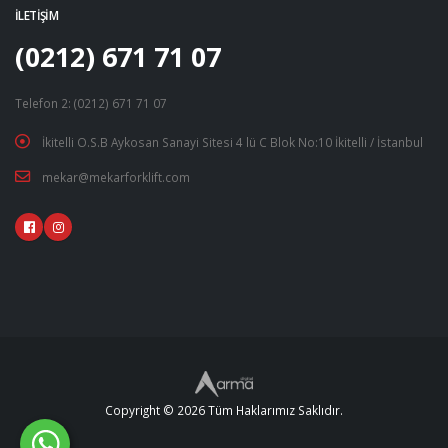
İLETIŞIM
Şarj Dinamosu
(0212) 671 71 07
Stop Mekanizması
Telefon 2: (0212) 671 71 07
Volan Dişlileri
İkitelli O.S.B Aykosan Sanayi Sitesi 4 lü C Blok No:10 İkitelli / İstanbul
Yağ Basınç Mişürleri
mekar@mekarforklift.com
Yağ Pompaları
Yakıt Besleme Pompaları
Yakıt Pompaları
Copyright © 2026 Tüm Haklarımız Saklıdır.