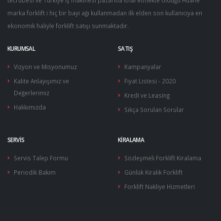
tecrübesi ile Türkiye iş makinesi pazarına ithal etmekte olduğu Huahe
Piston Kol Yatakları
Ön Farlar
Hız Sensörleri
marka forklift i hiç bir bayi ağı kullanmadan ilk elden son kullanıcıya en
Piston Kolları
Ön Sinyal Farları
Transistörler
ekonomik haliyle forklift satışı sunmaktadır.
Pistonlar
Roleler
Kontaktörler
KURUMSAL
SATIŞ
Vizyon ve Misyonumuz
Kampanyalar
Piston Segman Takımları
Sigorta Kutuları
Sensör Sistemleri & Joyst…
Kalite Anlayışımız ve
Fiyat Listesi - 2020
Silindir Gömlekleri
Siviçler
Yürüyüş Kontrol Üniteleri…
Değerlerimiz
Kredi ve Leasing
Hakkımızda
Silindir Gömlek Setleri
Tepe Lambaları
Sıkça Sorulan Sorular
Silindirik Kapak Contalar…
Yakıt Şamandıraları
SERVIS
KIRALAMA
Silindir Kapakları
Servis Talep Formu
Sözleşmeli Forklift Kiralama
Periodik Bakım
Günlük Kiralık Forklift
Supap Gaytları
Forklift Nakliye Hizmetleri
Supaplar
Supap Yuvaları