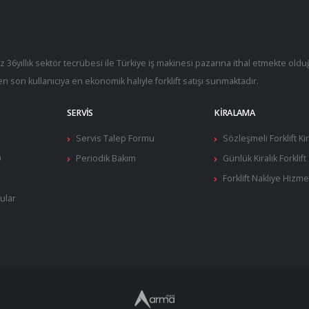
ız 36yıllık sektör tecrübesi ile Türkiye iş makinesi pazarına ithal etmekte old
en son kullanıcıya en ekonomik haliyle forklift satışı sunmaktadır.
SERVIS
KIRALAMA
Servis Talep Formu
Sözleşmeli Forklift K
0
Periodik Bakım
Günlük Kiralık Forklift
Forklift Nakliye Hizme
ular