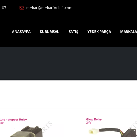
1 07
mekar@mekarforklift.com
ANASAYFA
KURUMSAL
SATIŞ
YEDEK PARÇA
MARKALA