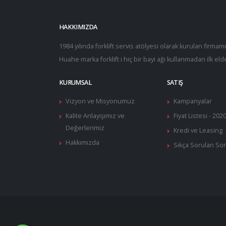
Yağ Pompaları
Transistörler
HAKKIMIZDA
Yakıt Besleme Pompaları
Kontaktörler
1984 yılında forklift servis atölyesi olarak kurulan firmam
Huahe marka forklift i hiç bir bayi ağı kullanmadan ilk eld
Yakıt Pompaları
Sensör Sistemleri & Joyst…
KURUMSAL
SATIŞ
Yürüyüş Kontrol Üniteleri…
Vizyon ve Misyonumuz
Kampanyalar
Kalite Anlayışımız ve
Fiyat Listesi - 202
Değerlerimiz
Kredi ve Leasing
Hakkımızda
Sıkça Sorulan Sor