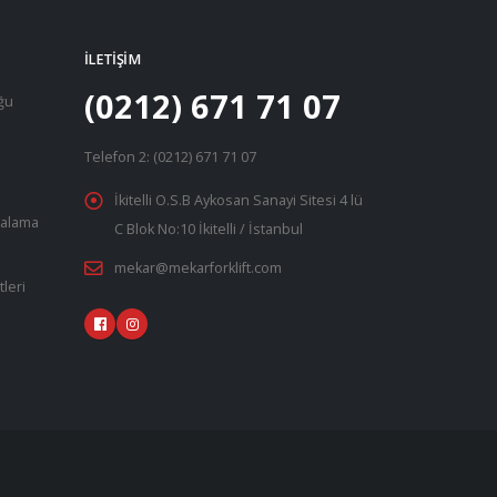
İLETIŞIM
(0212) 671 71 07
uğu
Telefon 2: (0212) 671 71 07
İkitelli O.S.B Aykosan Sanayi Sitesi 4 lü
iralama
C Blok No:10 İkitelli / İstanbul
mekar@mekarforklift.com
tleri