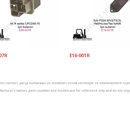
07R
E16-001R
ici isimleri, parça numaraları ve modelleri örnek verilmiştir ve listelenenlerin orj
facturer’s names, parts number and models are for reference only and do not imply t