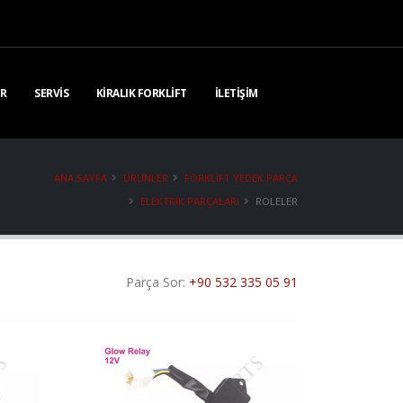
R
SERVIS
KIRALIK FORKLIFT
İLETIŞIM
ANA SAYFA
ÜRÜNLER
FORKLIFT YEDEK PARÇA
ELEKTRIK PARÇALARI
ROLELER
Parça Sor:
+90 532 335 05 91