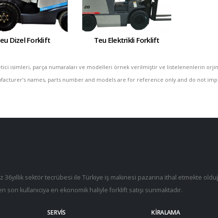
eu Dizel Forklift
Teu Elektrikli Forklift
ici isimleri, parça numaraları ve modelleri örnek verilmiştir ve listelenenlerin orj
facturer’s names, parts number and models are for reference only and do not imply t
ız 36yıllık sektör tecrübesi ile Türkiye iş makinesi pazarına ithal etmekte old
en son kullanıcıya en ekonomik haliyle forklift satışı sunmaktadır.
SERVIS
KIRALAMA