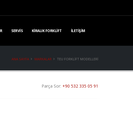
R
SERVIS
KIRALIK FORKLIFT
İLETIŞIM
ANA SAYFA
MARKALAR
TEU FORKLIFT MODELLERI
Parça Sor:
+90 532 335 05 91