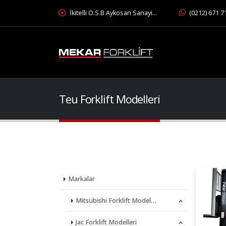
İkitelli O.S.B Aykosan Sanayi…
(0212) 671 7
Teu Forklift Modelleri
Markalar
Mitsubishi Forklift Model…
Jac Forklift Modelleri
Mitsubishi İçten Yanmalı…