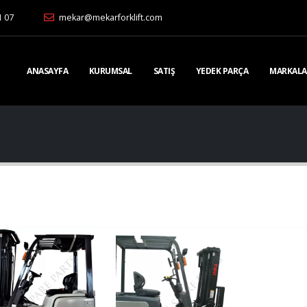
1 07
mekar@mekarforklift.com
ANASAYFA
KURUMSAL
SATIŞ
YEDEK PARÇA
MARKALA