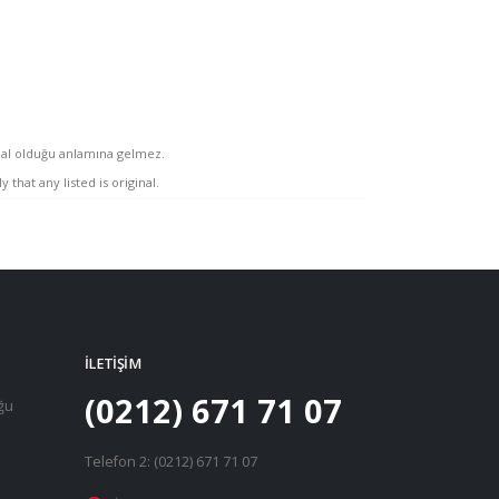
inal olduğu anlamına gelmez.
hat any listed is original.
İLETIŞIM
(0212) 671 71 07
uğu
Telefon 2: (0212) 671 71 07