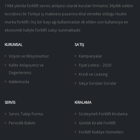
1984 yılında forklift servis atölyesi olarak kurulan firmamız 36yıllık sektör
Silindirik Kapak Contalar…
Yakıt Şamandıraları
Sensör Sistemleri & Joyst…
tecrübesi ile Türkiye iş makinesi pazarına ithal etmekte olduğu Huahe
marka forklift i hiç bir bayi ağı kullanmadan ilk elden son kullanıcıya en
Silindir Kapakları
Yürüyüş Kontrol Üniteleri…
ekonomik haliyle forklift satışı sunmaktadır.
Supap Gaytları
KURUMSAL
SATIŞ
Supaplar
Vizyon ve Misyonumuz
Kampanyalar
Supap Yuvaları
Kalite Anlayışımız ve
Fiyat Listesi - 2020
Değerlerimiz
Kredi ve Leasing
Şarj Dinamosu
Hakkımızda
Sıkça Sorulan Sorular
Stop Mekanizması
SERVIS
KIRALAMA
Volan Dişlileri
Servis Talep Formu
Sözleşmeli Forklift Kiralama
Yağ Basınç Mişürleri
Periodik Bakım
Günlük Kiralık Forklift
Yağ Pompaları
Forklift Nakliye Hizmetleri