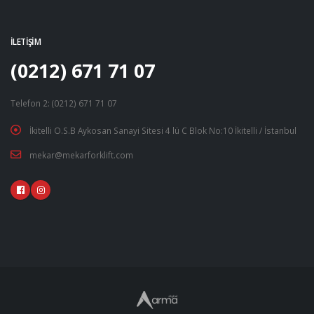
Yakıt Besleme Pompaları
Yakıt Pompaları
İLETIŞIM
(0212) 671 71 07
Telefon 2: (0212) 671 71 07
İkitelli O.S.B Aykosan Sanayi Sitesi 4 lü C Blok No:10 İkitelli / İstanbul
mekar@mekarforklift.com