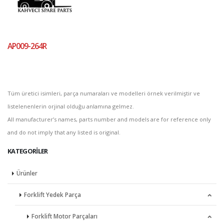
AP009-264R
Tüm üretici isimleri, parça numaraları ve modelleri örnek verilmiştir ve
listelenenlerin orjinal olduğu anlamına gelmez.
All manufacturer’s names, parts number and models are for reference only
and do not imply that any listed is original.
KATEGORILER
Ürünler
Forklift Yedek Parça
Forklift Motor Parçaları