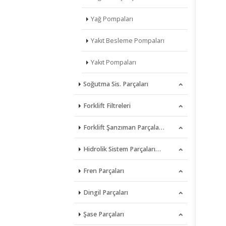
Yağ Pompaları
Yakıt Besleme Pompaları
Yakıt Pompaları
Soğutma Sis. Parçaları
Forklift Filtreleri
Devirdaimler
Forklift Şanzıman Parçala…
Pervaneler
Filtre Pompaları & Sensör…
Hidrolik Sistem Parçaları…
Radyatörler
Hava Filtreleri
Bronz Disk & Çelik Pleyt
Fren Parçaları
Termostatlar
Hava Filtre Muhafazalar
Dişliler & Pinyon Dişlile…
Direksiyon Kutuları
Dingil Parçaları
Hidrolik Sist.. Dönüş Fil…
Selenoid Valfler
Hidrolik Pompalar
Ana Merkezler
Şase Parçaları
Hidrolik Sist. Emiş Filtr…
Senkromeç Dişlileri & Hal…
Kumanda Valfleri
Balata Takımları
Aksonlar