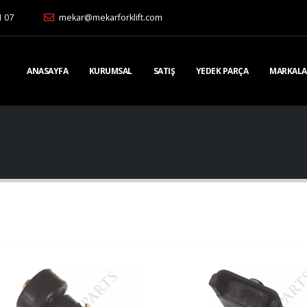
1 07
mekar@mekarforklift.com
ANASAYFA
KURUMSAL
SATIŞ
YEDEK PARÇA
MARKALA