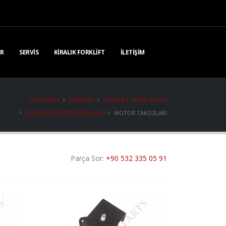
R
SERVIS
KIRALIK FORKLIFT
İLETIŞIM
ANA SAYFA
ÜRÜNLER
FORKLIFT YEDEK PARÇA
FORKLIFT MOTOR PARÇALARI
MOTOR TAKOZLARI
Parça Sor:
+90 532 335 05 91